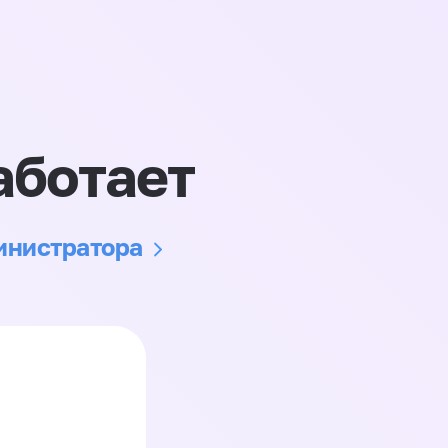
аботает
министратора