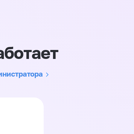
аботает
министратора