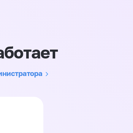
аботает
министратора