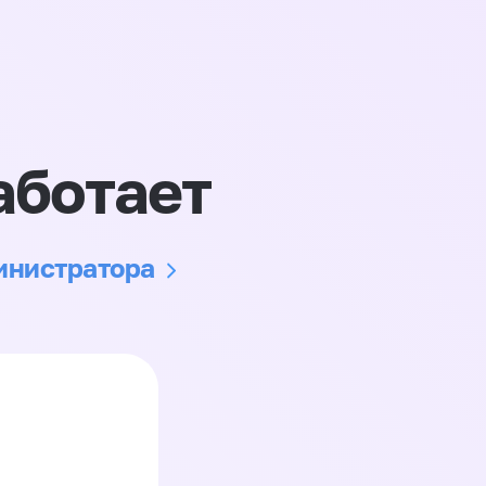
аботает
министратора