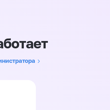
аботает
министратора