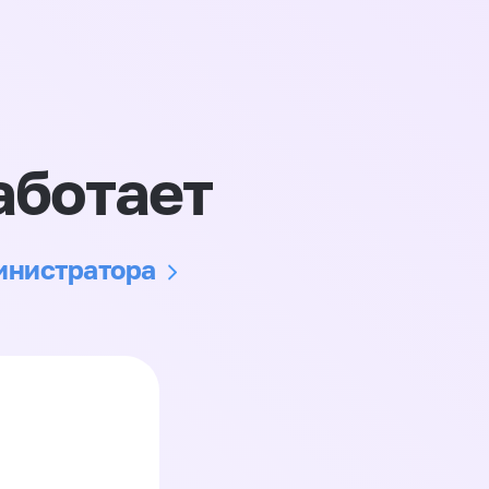
аботает
министратора