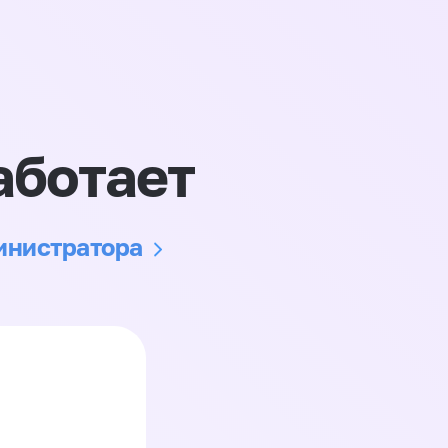
аботает
министратора