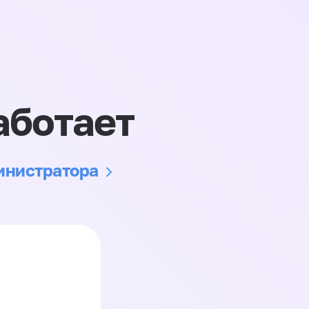
аботает
министратора