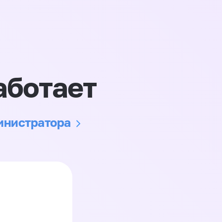
аботает
министратора