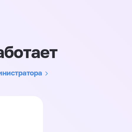
аботает
министратора