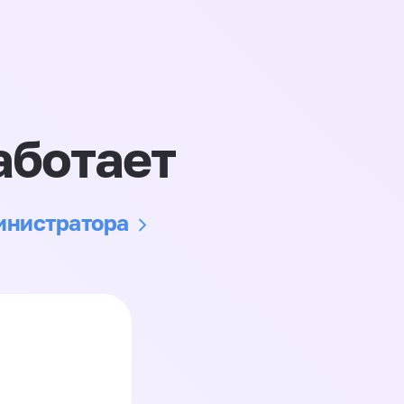
аботает
министратора