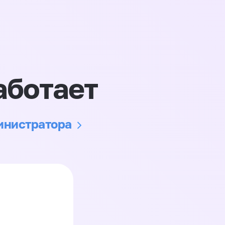
аботает
министратора