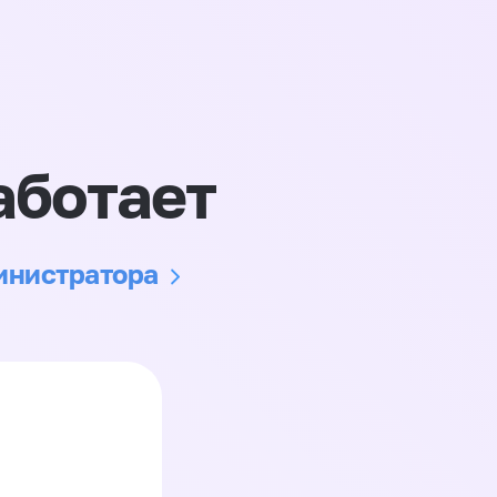
аботает
министратора