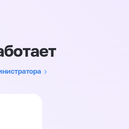
аботает
министратора