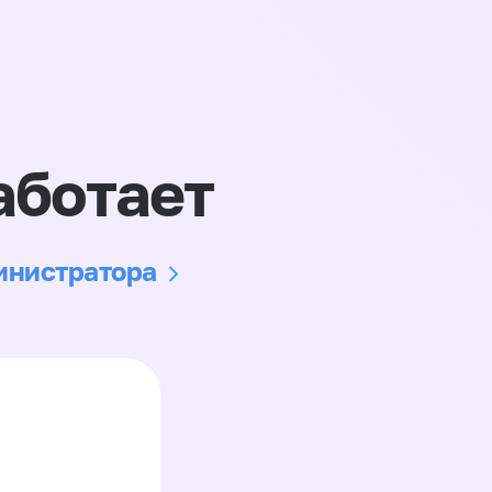
аботает
министратора