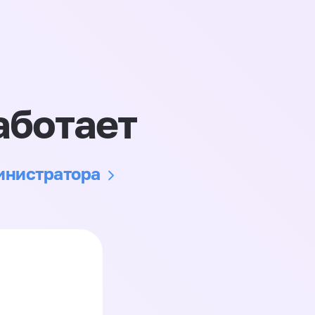
аботает
министратора