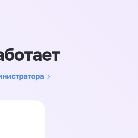
аботает
министратора