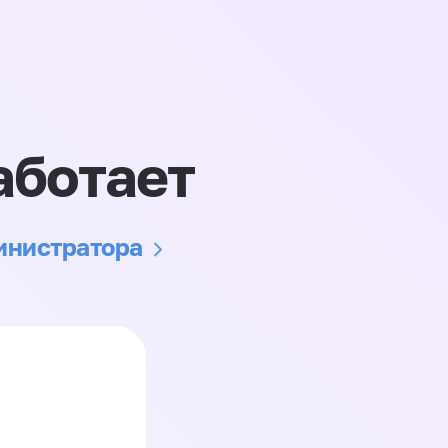
аботает
министратора