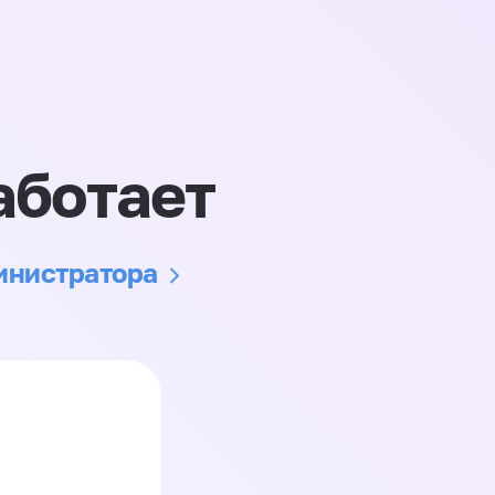
аботает
министратора