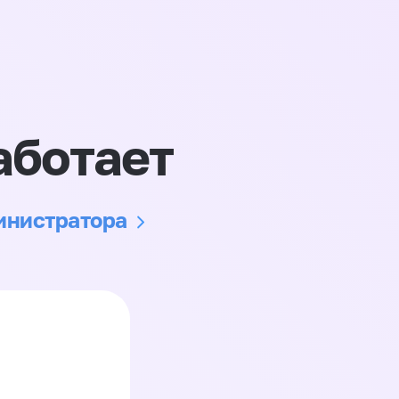
аботает
министратора