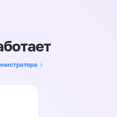
аботает
министратора