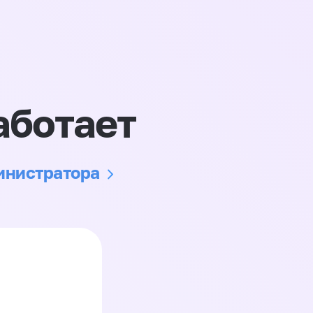
аботает
министратора