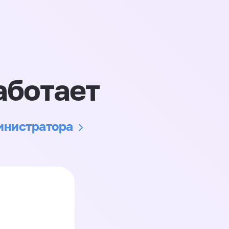
аботает
министратора