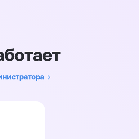
аботает
министратора